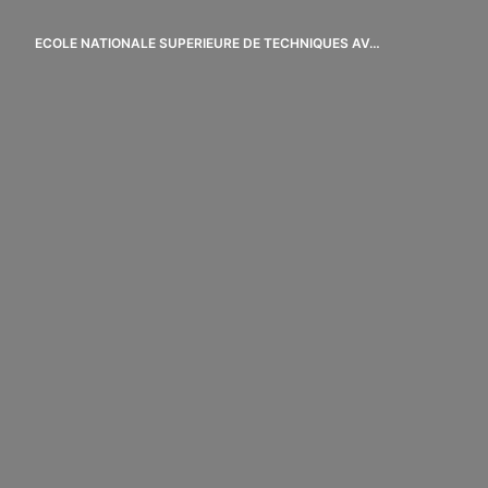
Aller
au
ECOLE NATIONALE SUPERIEURE DE TECHNIQUES AVANCEES
Page d'accueil
contenu