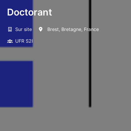
Doctorant
Sur site
Brest
,
Bretagne
,
France
UFR S2I