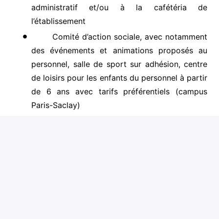
administratif et/ou à la cafétéria de
l’établissement
Comité d’action sociale, avec notamment
des événements et animations proposés au
personnel, salle de sport sur adhésion, centre
de loisirs pour les enfants du personnel à partir
de 6 ans avec tarifs préférentiels (campus
Paris-Saclay)
Mutuelle (participation à hauteur de 50%
de l’établissement)
Aménagement du poste de travail et recrutement
inclusif
:
Tous nos postes sont ouverts aux candidats en
situation de handicap.
ENSTA s’engage à un recrutement favorisant
l’égalité, la diversité et l’inclusion. Toutes les