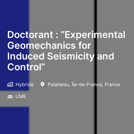
Doctorant : “Experimental
Geomechanics for
Induced Seismicity and
Control”
Hybride
Palaiseau
,
Île-de-France
,
France
UME