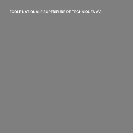
Aller
au
ECOLE NATIONALE SUPERIEURE DE TECHNIQUES AVANCEES
Page d'accueil
contenu