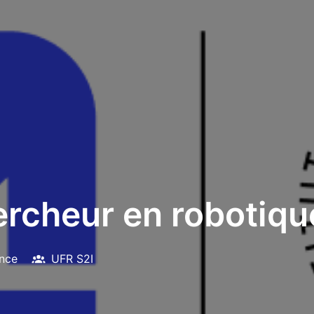
rcheur en robotique
nce
UFR S2I