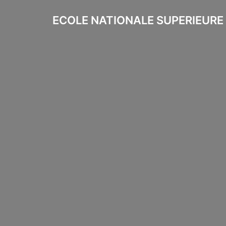
Aller
au
ECOLE NATIONALE SUPERIEURE
Page d'accueil
contenu