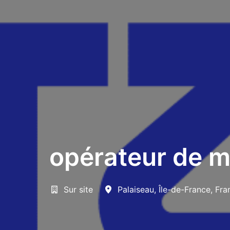
opérateur de 
Sur site
Palaiseau
,
Île-de-France
,
Fra